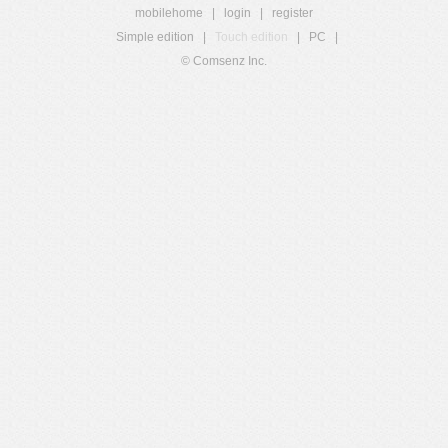
mobilehome
|
login
|
register
Simple edition
|
Touch edition
|
PC
|
© Comsenz Inc.