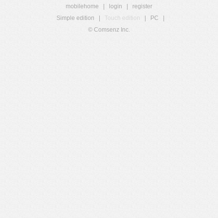
mobilehome
|
login
|
register
Simple edition
|
Touch edition
|
PC
|
© Comsenz Inc.