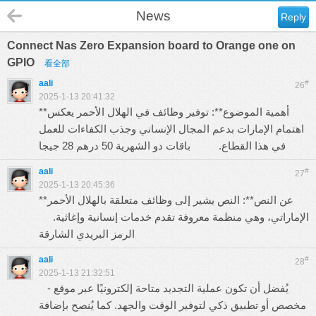
News
Reply
Connect Nas Zero Expansion board to Orange one on
GPIO
看全部
aali
#
26
2025-1-13 20:41:32
**أهمية الموضوع**: توفير وظائف في الهلال الأحمر يعكس
اهتمام الإمارات بدعم المجال الإنساني وجذب الكفاءات للعمل
في هذا القطاع.
باقات دو الشهرية 50 درهم 28 جيجا
aali
#
27
2025-1-13 20:45:36
**عن النص**: النص يشير إلى وظائف متعلقة بالهلال الأحمر
الإماراتي، وهي منظمة معروفة تقدم خدمات إنسانية وإغاثية.
الرمز البريدي الشارقة
aali
#
28
2025-1-13 21:32:51
- يُفضل أن تكون عملية التجديد متاحة إلكترونيًا عبر موقع
مخصص أو تطبيق ذكي لتوفير الوقت والجهد. كما يُنصح بإضافة