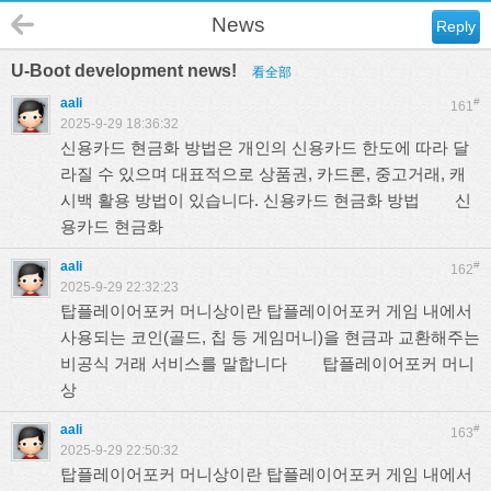
News
Reply
U-Boot development news!
看全部
aali
#
161
2025-9-29 18:36:32
신용카드 현금화 방법은 개인의 신용카드 한도에 따라 달
라질 수 있으며 대표적으로 상품권, 카드론, 중고거래, 캐
시백 활용 방법이 있습니다. 신용카드 현금화 방법
신
용카드 현금화
aali
#
162
2025-9-29 22:32:23
탑플레이어포커 머니상이란 탑플레이어포커 게임 내에서
사용되는 코인(골드, 칩 등 게임머니)을 현금과 교환해주는
비공식 거래 서비스를 말합니다
탑플레이어포커 머니
상
aali
#
163
2025-9-29 22:50:32
탑플레이어포커 머니상이란 탑플레이어포커 게임 내에서