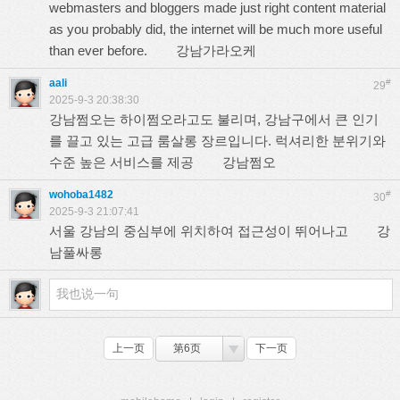
webmasters and bloggers made just right content material
as you probably did, the internet will be much more useful
than ever before.
강남가라오케
aali
#
29
2025-9-3 20:38:30
강남쩜오는 하이쩜오라고도 불리며, 강남구에서 큰 인기
를 끌고 있는 고급 룸살롱 장르입니다. 럭셔리한 분위기와
수준 높은 서비스를 제공
강남쩜오
wohoba1482
#
30
2025-9-3 21:07:41
서울 강남의 중심부에 위치하여 접근성이 뛰어나고
강
남풀싸롱
上一页
第6页
下一页