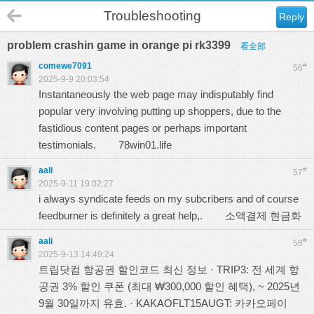
Troubleshooting
Reply
problem crashin game in orange pi rk3399
看全部
comewe7091
#
56
2025-9-9 20:03:54
Instantaneously the web page may indisputably find
popular very involving putting up shoppers, due to the
fastidious content pages or perhaps important
testimonials.
78win01.life
aali
#
57
2025-9-11 19:02:27
i always syndicate feeds on my subcribers and of course
feedburner is definitely a great help,.
소액결제 현금화
aali
#
58
2025-9-13 14:49:24
트립닷컴 항공권 할인코드 최신 정보 · TRIP3: 전 세계 항
공권 3% 할인 쿠폰 (최대 ₩300,000 할인 혜택), ~ 2025년
9월 30일까지 유효. · KAKAOFLT15AUGT: 카카오페이