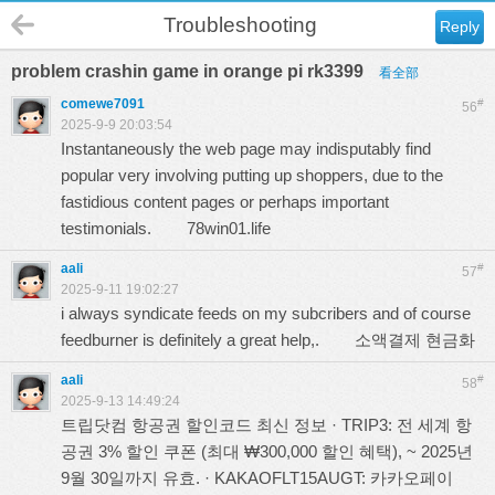
Troubleshooting
Reply
problem crashin game in orange pi rk3399
看全部
comewe7091
#
56
2025-9-9 20:03:54
Instantaneously the web page may indisputably find
popular very involving putting up shoppers, due to the
fastidious content pages or perhaps important
testimonials.
78win01.life
aali
#
57
2025-9-11 19:02:27
i always syndicate feeds on my subcribers and of course
feedburner is definitely a great help,.
소액결제 현금화
aali
#
58
2025-9-13 14:49:24
트립닷컴 항공권 할인코드 최신 정보 · TRIP3: 전 세계 항
공권 3% 할인 쿠폰 (최대 ₩300,000 할인 혜택), ~ 2025년
9월 30일까지 유효. · KAKAOFLT15AUGT: 카카오페이