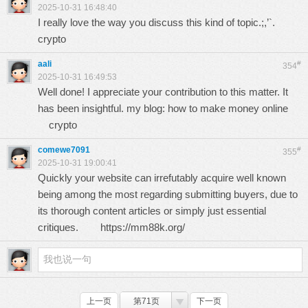
2025-10-31 16:48:40
I really love the way you discuss this kind of topic.;,’`.
crypto
aali
#
354
2025-10-31 16:49:53
Well done! I appreciate your contribution to this matter. It
has been insightful. my blog: how to make money online
crypto
comewe7091
#
355
2025-10-31 19:00:41
Quickly your website can irrefutably acquire well known
being among the most regarding submitting buyers, due to
its thorough content articles or simply just essential
critiques.
https://mm88k.org/
上一页
第71页
下一页