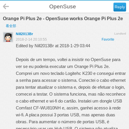
OpenSuse
Reply
Orange Pi Plus 2e - OpenSuse works Orange Pi Plus 2e
看全部
Nill2013Br
Landlord
2018-2-14 20:10:55
Favorite
Edited by Nill2013Br at 2018-1-29 03:44
Depois de um tempo, voltei a insistir no OpenSuse para
ver se eu poderia executar um Orange Pi Plus 2e.
Comprei um novo teclado Logitehc K230 e consegui entrar
a senha para acessar o sistema. Conectei o cabo ethernet
para tentar atualizar o sistema e, depois de efetuar o login,
comecei a testar. O sistema funciona, mas não reconhece
o cabo ethernet e wi-fi do cartão. Instalei um dongle USB
Comfast CF-WU810NH e, assim, ganhei acesso à rede
wi-fi. A placa possui 3 portas USB, mas apenas duas
obras. Para aumentar o número de portas USB, é
necessário usar um Hub USB. O sistema não atualiza,