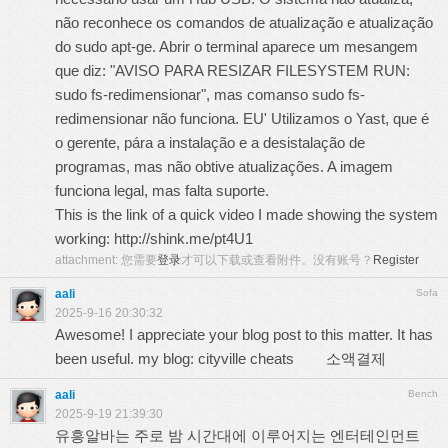
não reconhece os comandos de atualização e atualização
do sudo apt-ge. Abrir o terminal aparece um mesangem
que diz: "AVISO PARA RESIZAR FILESYSTEM RUN:
sudo fs-redimensionar", mas comanso sudo fs-
redimensionar não funciona. EU' Utilizamos o Yast, que é
o gerente, pára a instalação e a desistalação de
programas, mas não obtive atualizações. A imagem
funciona legal, mas falta suporte.
This is the link of a quick video I made showing the system
working:
http://shink.me/pt4U1
attachment:
您需要
登录
才可以下载或查看附件。没有账号？
Register
aali
Sofa
2025-9-16 20:30:32
Awesome! I appreciate your blog post to this matter. It has
been useful. my blog: cityville cheats
소액결제
aali
Bench
2025-9-19 21:39:30
유흥알바는 주로 밤 시간대에 이루어지는 엔터테인먼트