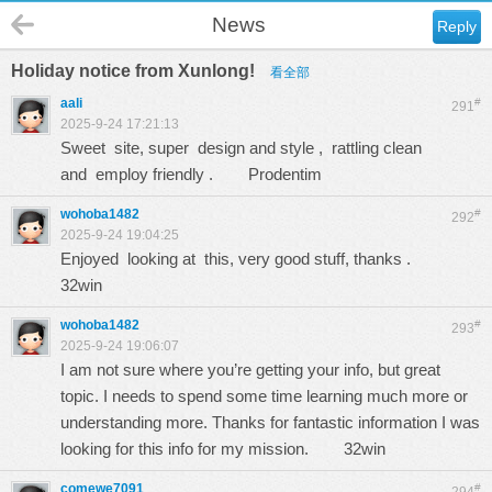
News
Reply
Holiday notice from Xunlong!
看全部
aali
#
291
2025-9-24 17:21:13
Sweet site, super design and style , rattling clean
and employ friendly .
Prodentim
wohoba1482
#
292
2025-9-24 19:04:25
Enjoyed looking at this, very good stuff, thanks .
32win
wohoba1482
#
293
2025-9-24 19:06:07
I am not sure where you’re getting your info, but great
topic. I needs to spend some time learning much more or
understanding more. Thanks for fantastic information I was
looking for this info for my mission.
32win
comewe7091
#