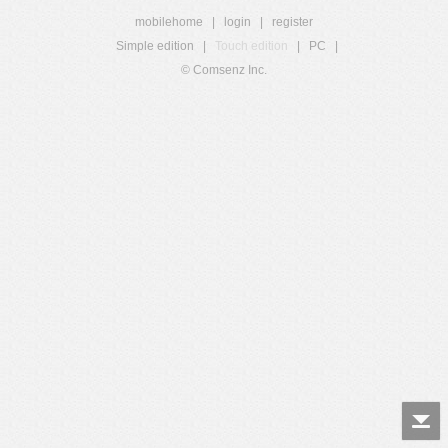
mobilehome
|
login
|
register
Simple edition
|
Touch edition
|
PC
|
© Comsenz Inc.