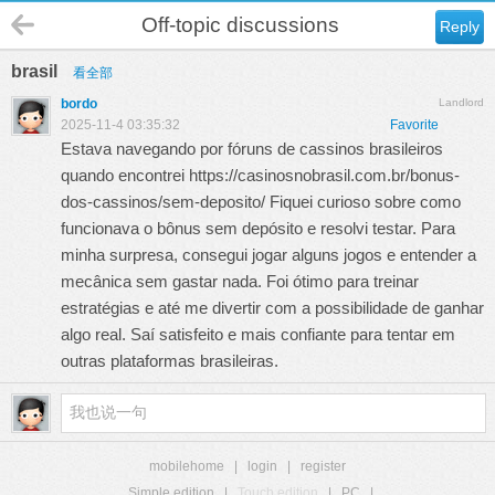
Off-topic discussions
Reply
brasil
看全部
bordo
Landlord
2025-11-4 03:35:32
Favorite
Estava navegando por fóruns de cassinos brasileiros
quando encontrei
https://casinosnobrasil.com.br/bonus-
dos-cassinos/sem-deposito/
Fiquei curioso sobre como
funcionava o bônus sem depósito e resolvi testar. Para
minha surpresa, consegui jogar alguns jogos e entender a
mecânica sem gastar nada. Foi ótimo para treinar
estratégias e até me divertir com a possibilidade de ganhar
algo real. Saí satisfeito e mais confiante para tentar em
outras plataformas brasileiras.
mobilehome
|
login
|
register
Simple edition
|
Touch edition
|
PC
|