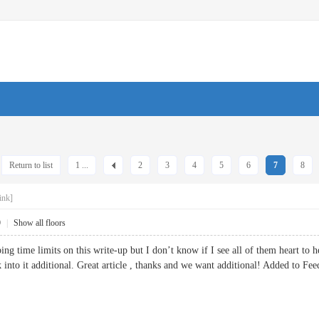
Return to list
1 ...
2
3
4
5
6
7
8
ink]
9
|
Show all floors
ng time limits on this write-up but I don’t know if I see all of them heart to 
ok into it additional. Great article , thanks and we want additional! Added t