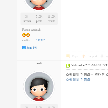
34
510K
1110K
threads
posts
credits
Forum patriarch
credits
111387
Send PM
Reply
Support
o
aali
Published in 2025-10-6 20:33:3
소액결제 현금화는 휴대폰 
소액결제 현금화
34
510K
1110K