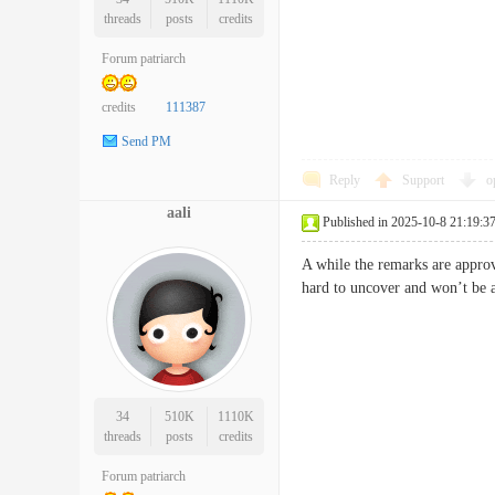
threads
posts
credits
Forum patriarch
credits
111387
Send PM
Reply
Support
o
aali
Published in 2025-10-8 21:19:3
A while the remarks are appro
hard to uncover and won’t be 
34
510K
1110K
threads
posts
credits
Forum patriarch