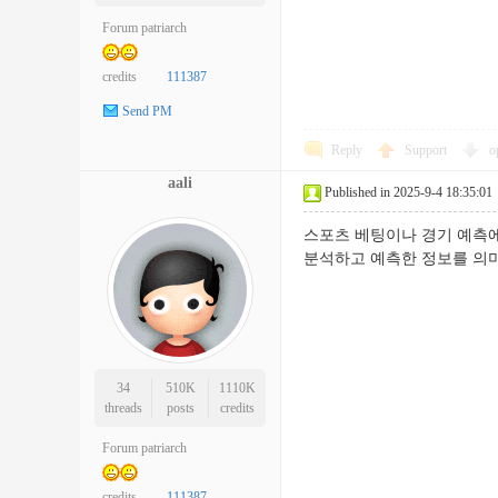
Forum patriarch
credits
111387
Send PM
Reply
Support
o
aali
Published in 2025-9-4 18:35:01
스포츠 베팅이나 경기 예측에
분석하고 예측한 정보를
34
510K
1110K
threads
posts
credits
Forum patriarch
credits
111387