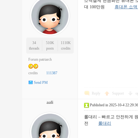
소액결제 현금화는 휴대폰 소액
대 100만원
휴대폰 소
34
510K
1110K
threads
posts
credits
Forum patriarch
credits
111387
Send PM
Reply
Support
o
aali
Published in 2025-10-4 22:29:3
롤대리 – 빠르고 안전하게 
전
롤대리