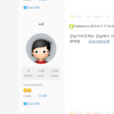
Send PM
Reply
Support
o
aali
Published in 2025-9-27 17:10:4
강남가라오케는 강남에서 가장
완벽한
강남가라오케
34
510K
1110K
threads
posts
credits
Forum patriarch
credits
111387
Send PM
Reply
Support
o