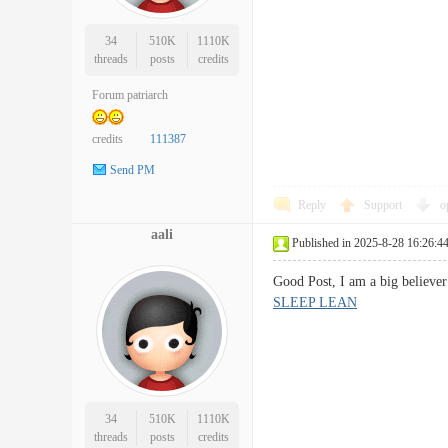
34
510K
1110K
threads
posts
credits
Forum patriarch
credits
111387
Send PM
Reply
Support
o
aali
Published in 2025-8-28 16:26:4
Good Post, I am a big believ
SLEEP LEAN
34
510K
1110K
threads
posts
credits