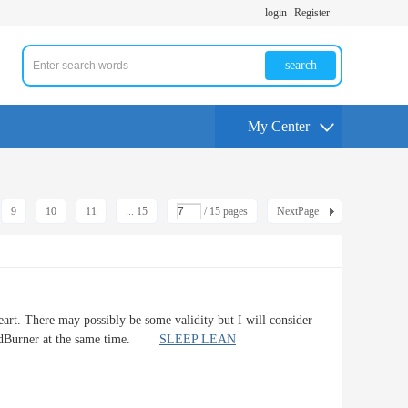
login
Register
search
My Center
9
10
11
... 15
/ 15 pages
NextPage
heart. There may possibly be some validity but I will consider
o FeedBurner at the same time.
SLEEP LEAN