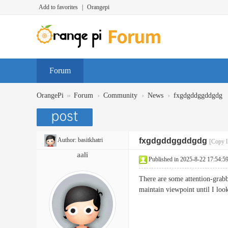
Add to favorites
|
Orangepi
Forum
»
›
›
›
OrangePi
Forum
Community
News
fxgdgddggddgdg
Author:
basitkhatri
fxgdgddggddgdg
[Copy l
aali
Published in 2025-8-22 17:54:5
There are some attention-grabbi
maintain viewpoint until I lo