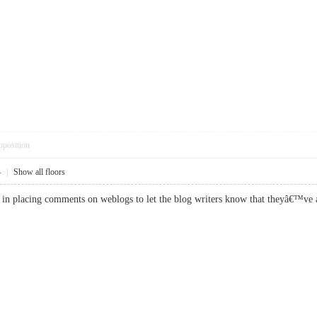
pposition
4
|
Show all floors
er in placing comments on weblogs to let the blog writers know that theyâ