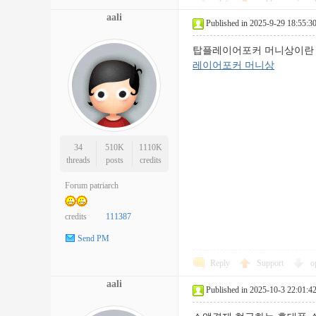
aali
Published in 2025-9-29 18:55:3
탑플레이어포커 머니상이란 
레이어포커 머니상
34
510K
1110K
threads
posts
credits
Forum patriarch
credits
111387
Send PM
Reply
Support
o
aali
Published in 2025-10-3 22:01:4