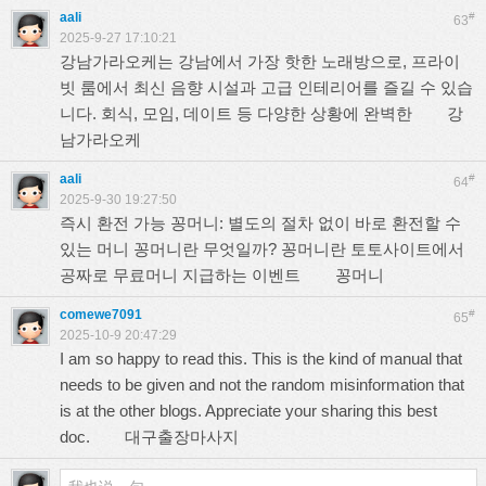
aali
#
63
2025-9-27 17:10:21
강남가라오케는 강남에서 가장 핫한 노래방으로, 프라이
빗 룸에서 최신 음향 시설과 고급 인테리어를 즐길 수 있습
니다. 회식, 모임, 데이트 등 다양한 상황에 완벽한
강
남가라오케
aali
#
64
2025-9-30 19:27:50
즉시 환전 가능 꽁머니: 별도의 절차 없이 바로 환전할 수
있는 머니 꽁머니란 무엇일까? 꽁머니란 토토사이트에서
공짜로 무료머니 지급하는 이벤트
꽁머니
comewe7091
#
65
2025-10-9 20:47:29
I am so happy to read this. This is the kind of manual that
needs to be given and not the random misinformation that
is at the other blogs. Appreciate your sharing this best
doc.
대구출장마사지