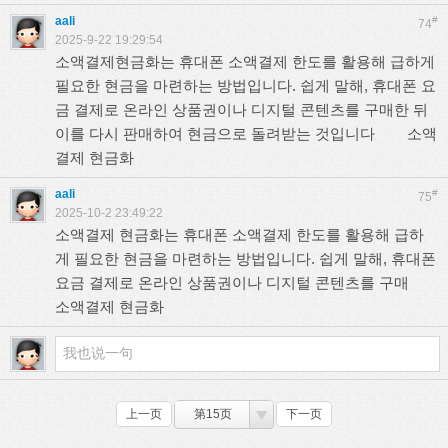
aali
#
74
2025-9-22 19:29:54
소액결제현금화는 휴대폰 소액결제 한도를 활용해 급하게
필요한 현금을 마련하는 방법입니다. 쉽게 말해, 휴대폰 요
금 결제로 온라인 상품권이나 디지털 콘텐츠를 구매한 뒤
이를 다시 판매하여 현금으로 돌려받는 것입니다
소액
결제 현금화
aali
#
75
2025-10-2 23:49:22
소액결제 현금화는 휴대폰 소액결제 한도를 활용해 급하
게 필요한 현금을 마련하는 방법입니다. 쉽게 말해, 휴대폰
요금 결제로 온라인 상품권이나 디지털 콘텐츠를 구매
소액결제 현금화
上一页
第15页
下一页