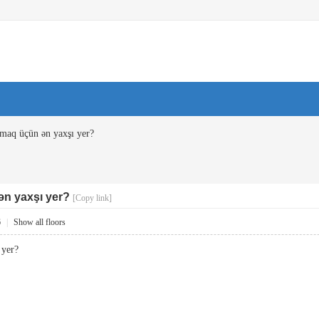
maq üçün ən yaxşı yer?
n yaxşı yer?
[Copy link]
6
|
Show all floors
 yer?