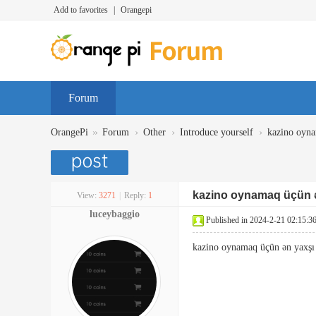
Add to favorites
|
Orangepi
Forum
»
›
›
›
OrangePi
Forum
Other
Introduce yourself
kazino oyna
kazino oynamaq üçün ə
View:
3271
|
Reply:
1
luceybaggio
Published in 2024-2-21 02:15:3
kazino oynamaq üçün ən yaxşı