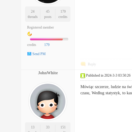
24
45
179
threads
posts
credits
Registered member
credits
179
Send PM
Reply
JohnWhite
Published in 2024-3-3 03:50:26
Mówiąc szczerze, ludzie na św
czasu, Według statystyk, to k
13
33
151