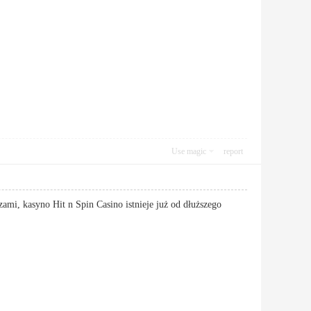
Use magic
report
mi, kasyno Hit n Spin Casino istnieje już od dłuższego