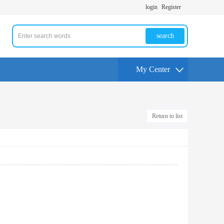
login
Register
search
My Center
Return to list