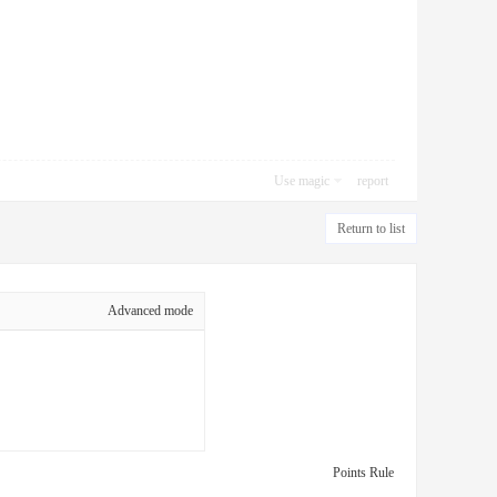
Use magic
report
Return to list
Advanced mode
Points Rule