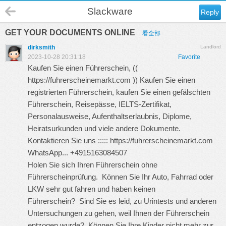
Slackware
Reply
GET YOUR DOCUMENTS ONLINE
看全部
dirksmith
Landlord
2023-10-28 20:31:18
Favorite
Kaufen Sie einen Führerschein, ((
https://fuhrerscheinemarkt.com
)) Kaufen Sie einen
registrierten Führerschein, kaufen Sie einen gefälschten
Führerschein, Reisepässe, IELTS-Zertifikat,
Personalausweise, Aufenthaltserlaubnis, Diplome,
Heiratsurkunden und viele andere Dokumente.
Kontaktieren Sie uns :::::
https://fuhrerscheinemarkt.com
WhatsApp... +4915163084507
Holen Sie sich Ihren Führerschein ohne
Führerscheinprüfung. Können Sie Ihr Auto, Fahrrad oder
LKW sehr gut fahren und haben keinen
Führerschein? Sind Sie es leid, zu Urintests und anderen
Untersuchungen zu gehen, weil Ihnen der Führerschein
entzogen wurde? Können Sie Ihre Kinder nicht mehr zur