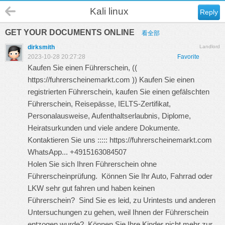
Kali linux
Reply
GET YOUR DOCUMENTS ONLINE
看全部
dirksmith
Landlord
2023-10-28 20:27:28
Favorite
Kaufen Sie einen Führerschein, ((
https://fuhrerscheinemarkt.com
)) Kaufen Sie einen
registrierten Führerschein, kaufen Sie einen gefälschten
Führerschein, Reisepässe, IELTS-Zertifikat,
Personalausweise, Aufenthaltserlaubnis, Diplome,
Heiratsurkunden und viele andere Dokumente.
Kontaktieren Sie uns :::::
https://fuhrerscheinemarkt.com
WhatsApp... +4915163084507
Holen Sie sich Ihren Führerschein ohne
Führerscheinprüfung. Können Sie Ihr Auto, Fahrrad oder
LKW sehr gut fahren und haben keinen
Führerschein? Sind Sie es leid, zu Urintests und anderen
Untersuchungen zu gehen, weil Ihnen der Führerschein
entzogen wurde? Können Sie Ihre Kinder nicht mehr zur