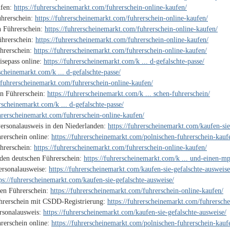
ufen:
https://fuhrerscheinemarkt.com/fuhrerschein-online-kaufen/
ührerschein:
https://fuhrerscheinemarkt.com/fuhrerschein-online-kaufen/
n Führerschein:
https://fuhrerscheinemarkt.com/fuhrerschein-online-kaufen/
ührerschein:
https://fuhrerscheinemarkt.com/fuhrerschein-online-kaufen/
ührerschein:
https://fuhrerscheinemarkt.com/fuhrerschein-online-kaufen/
isepass online:
https://fuhrerscheinemarkt.com/k ... d-gefalschte-passe/
rscheinemarkt.com/k ... d-gefalschte-passe/
//fuhrerscheinemarkt.com/fuhrerschein-online-kaufen/
en Führerschein:
https://fuhrerscheinemarkt.com/k ... schen-fuhrerschein/
erscheinemarkt.com/k ... d-gefalschte-passe/
uhrerscheinemarkt.com/fuhrerschein-online-kaufen/
Personalausweis in den Niederlanden:
https://fuhrerscheinemarkt.com/kaufen-sie
rerschein online:
https://fuhrerscheinemarkt.com/polnischen-fuhrerschein-kauf
hrerschein:
https://fuhrerscheinemarkt.com/fuhrerschein-online-kaufen/
den deutschen Führerschein:
https://fuhrerscheinemarkt.com/k ... und-einen-mp
Personalausweise:
https://fuhrerscheinemarkt.com/kaufen-sie-gefalschte-ausweise
ps://fuhrerscheinemarkt.com/kaufen-sie-gefalschte-ausweise/
hen Führerschein:
https://fuhrerscheinemarkt.com/fuhrerschein-online-kaufen/
ührerschein mit CSDD-Registrierung:
https://fuhrerscheinemarkt.com/fuhrersche
ersonalausweis:
https://fuhrerscheinemarkt.com/kaufen-sie-gefalschte-ausweise/
rerschein online:
https://fuhrerscheinemarkt.com/polnischen-fuhrerschein-kauf