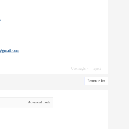
/
s@gmail.com
Use magic
report
Return to list
Advanced mode