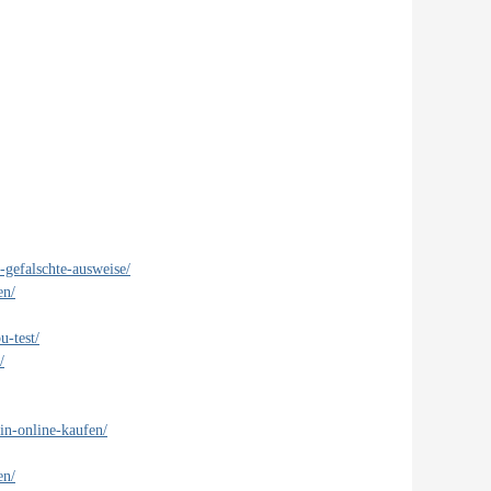
-gefalschte-ausweise/
en/
u-test/
/
in-online-kaufen/
en/