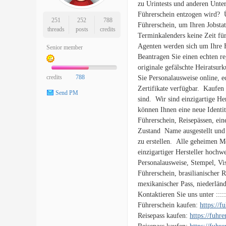
zu Urintests und anderen Unte
Führerschein entzogen wird? 
251
252
788
Führerschein, um Ihren Jobsta
threads
posts
credits
Terminkalenders keine Zeit fü
Agenten werden sich um Ihre 
Senior member
Beantragen Sie einen echten re
originale gefälschte Heiratsur
credits
788
Sie Personalausweise online, e
Zertifikate verfügbar. Kaufen 
Send PM
sind. Wir sind einzigartige He
können Ihnen eine neue Identit
Führerschein, Reisepässen, ein
Zustand Name ausgestellt und 
zu erstellen. Alle geheimen Me
einzigartiger Hersteller hochw
Personalausweise, Stempel, Vis
Führerschein, brasilianischer R
mexikanischer Pass, niederländ
Kontaktieren Sie uns unter ::::
Führerschein kaufen:
https://
Reisepass kaufen:
https://fuhr