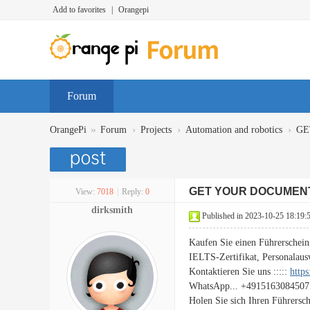
Add to favorites
|
Orangepi
Forum
»
›
›
›
OrangePi
Forum
Projects
Automation and robotics
GE
GET YOUR DOCUMEN
View:
7018
|
Reply:
0
dirksmith
Published in 2023-10-25 18:19:
Kaufen Sie einen Führerschein
IELTS-Zertifikat, Personalaus
Kontaktieren Sie uns :::::
http
WhatsApp... +4915163084507
Holen Sie sich Ihren Führersc