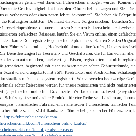
rsuchungen zu gehen, weil Ihnen der Führerschein entzogen wurde? Können Sie
Überhöhte Geschwindigkeit hat Ihnen den Führerschein entzogen und Sie möch
tus zu verbessern oder einen neuen Job zu bekommen? Sie haben die Fahrprüfu
r die Prüfungsformalitäten. Du musst dir keine Sorgen machen. Besuchen Sie 
Führerscheinprobleme kümmern. Lassen Sie einen Führerschein nicht zwischen
gistrierten gefälschten Reisepass, kaufen Sie ein Visum online, einen gefälscht
kunden, kaufen Sie registrierte gefälschte Diplome usw. Kaufen Sie den Original
chten Führerschein online , Hochschuldiplome online kaufen, Universitätsabschl
Sie Dienstleistungen für Touristen- und Geschäftsvisa, die für Einwohner aller
rsteller von authentischen, hochwertigen Pässen, registrierten und nicht regis
ät garantieren, beginnend mit einer sauberen neuen echten Geburtsurkunde, ein
er Sozialversicherungskarte mit SSN, Kreditakten und Kreditkarten, Schulzeugn
im staatlichen Datenbanksystem registriert. Wir verwenden hochwertige Gerät
rkmale echter Reisepässe werden für unsere registrierten und nicht registriert
ertiger gefälschter und echter Dokumente. Wir bieten nur hochwertige registrier
a, Schulzeugnisse und andere Produkte für eine Reihe von Ländern an, darunter
eisepass , kanadischer Führerschein, italienischer Führerschein, finnischer Füh
ischer Führerschein, südafrikanischer Führerschein, spanischer Führerschein, b
:::
https://fuhrerscheinemarkt.com
fuhrerscheinemarkt.com/fuhrerschein-online-kaufen/
erscheinemarkt.com/k ... d-gefalschte-passe/