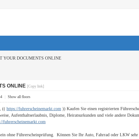
T YOUR DOCUMENTS ONLINE
TS ONLINE
[Copy link]
54
|
Show all floors
, ((
https://fuhrerscheinemarkt.com
)) Kaufen Sie einen registrierten Führersche
weise, Aufenthaltserlaubnis, Diplome, Heiratsurkunden und viele andere Doku
s://fuhrerscheinemarkt.com
hein ohne Führerscheinprüfung. Können Sie Ihr Auto, Fahrrad oder LKW sehr g