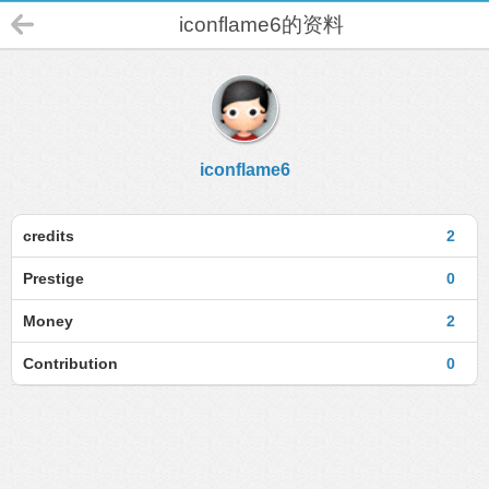
iconflame6的资料
iconflame6
credits
2
Prestige
0
Money
2
Contribution
0