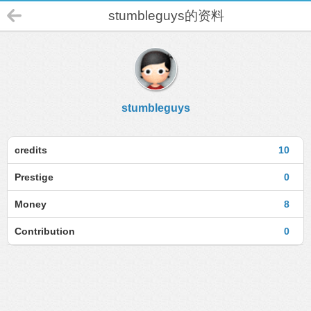
stumbleguys的资料
stumbleguys
credits
10
Prestige
0
Money
8
Contribution
0